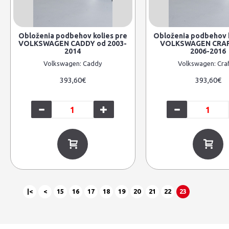
Obloženia podbehov kolies pre
Obloženia podbehov k
VOLKSWAGEN CADDY od 2003-
VOLKSWAGEN CRAF
2014
2006-2016
Volkswagen:
Caddy
Volkswagen:
Cra
393,60€
393,60€
|<
<
15
16
17
18
19
20
21
22
23