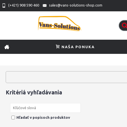
(+421) 908 590 460
sales@vans-solutions-shop.com
NAŠA PONUKA
Kritériá vyhľadávania
Hľadať v popisoch produktov