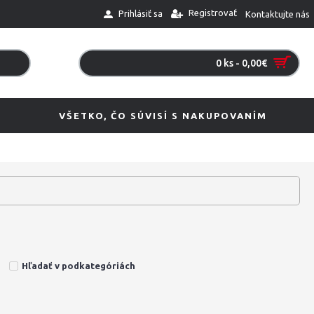
Registrovať
Prihlásiť sa
Kontaktujte nás
0 ks - 0,00€
VŠETKO, ČO SÚVISÍ S NAKUPOVANÍM
Hľadať v podkategóriách