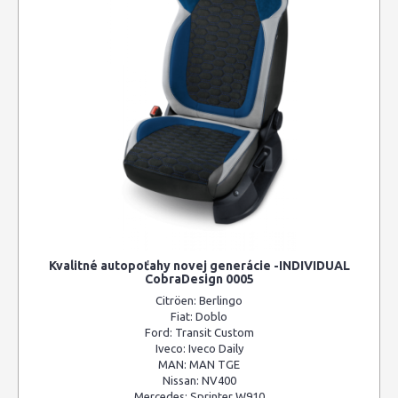
Kvalitné autopoťahy novej generácie -INDIVIDUAL
CobraDesign 0005
Citröen:
Berlingo
Fiat:
Doblo
Ford:
Transit Custom
Iveco:
Iveco Daily
MAN:
MAN TGE
Nissan:
NV400
Mercedes:
Sprinter W910