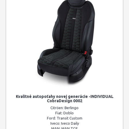
Kvalitné autopoťahy novej generácie -INDIVIDUAL
CobraDesign 0002
Citröen:
Berlingo
Fiat:
Doblo
Ford:
Transit Custom
Iveco:
Iveco Daily
MAN:
MAN TGE