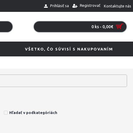
Registrovať
Prihlásiť sa
Kontaktujte nás
0 ks - 0,00€
VŠETKO, ČO SÚVISÍ S NAKUPOVANÍM
Hľadať v podkategóriách