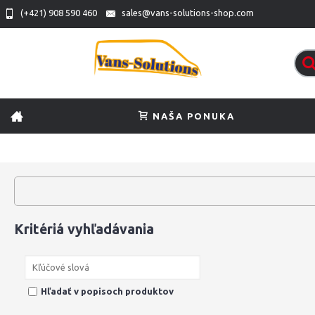
(+421) 908 590 460
sales@vans-solutions-shop.com
NAŠA PONUKA
Kritériá vyhľadávania
Hľadať v popisoch produktov