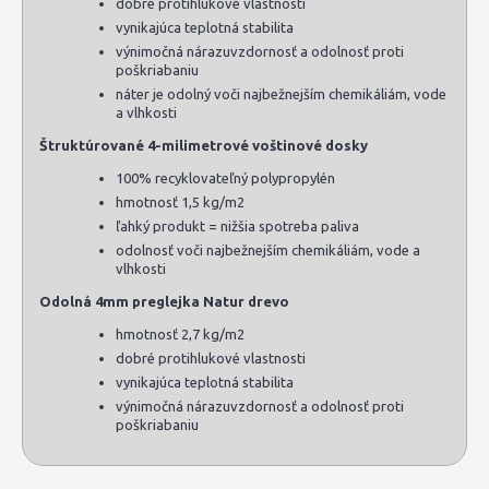
dobré protihlukové vlastnosti
vynikajúca teplotná stabilita
výnimočná nárazuvzdornosť a odolnosť proti
poškriabaniu
náter je odolný voči najbežnejším chemikáliám, vode
a vlhkosti
Štruktúrované 4-milimetrové voštinové dosky
100% recyklovateľný polypropylén
hmotnosť 1,5 kg/m2
ľahký produkt = nižšia spotreba paliva
odolnosť voči najbežnejším chemikáliám, vode a
vlhkosti
Odolná 4mm preglejka Natur drevo
hmotnosť 2,7 kg/m2
dobré protihlukové vlastnosti
vynikajúca teplotná stabilita
výnimočná nárazuvzdornosť a odolnosť proti
poškriabaniu