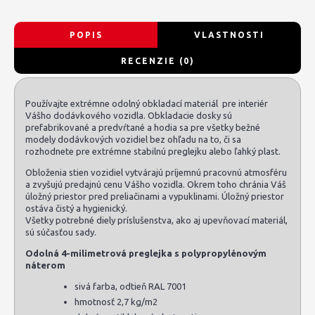
POPIS
VLASTNOSTI
RECENZIE (0)
Používajte extrémne odolný obkladací materiál pre interiér
Vášho dodávkového vozidla. Obkladacie dosky sú
prefabrikované a predvŕtané a hodia sa pre všetky bežné
modely dodávkových vozidiel bez ohľadu na to, či sa
rozhodnete pre extrémne stabilnú preglejku alebo ľahký plast.
Obloženia stien vozidiel vytvárajú príjemnú pracovnú atmosféru
a zvyšujú predajnú cenu Vášho vozidla. Okrem toho chránia Váš
úložný priestor pred preliačinami a vypuklinami. Úložný priestor
ostáva čistý a hygienický.
Všetky potrebné diely príslušenstva, ako aj upevňovací materiál,
sú súčasťou sady.
Odolná 4-milimetrová preglejka s polypropylénovým
náterom
sivá farba, odtieň RAL 7001
hmotnosť 2,7 kg/m2