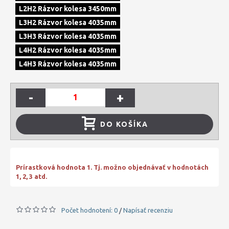
L2H2 Rázvor kolesa 3450mm
L3H2 Rázvor kolesa 4035mm
L3H3 Rázvor kolesa 4035mm
L4H2 Rázvor kolesa 4035mm
L4H3 Rázvor kolesa 4035mm
-
+
DO KOŠÍKA
Prírastková hodnota 1. Tj. možno objednávať v hodnotách
1, 2, 3 atd.
Počet hodnotení: 0
Napísať recenziu
/