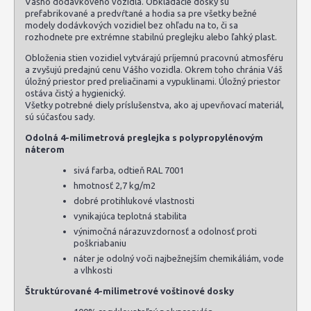
Vášho dodávkového vozidla. Obkladacie dosky sú
prefabrikované a predvŕtané a hodia sa pre všetky bežné
modely dodávkových vozidiel bez ohľadu na to, či sa
rozhodnete pre extrémne stabilnú preglejku alebo ľahký plast.
Obloženia stien vozidiel vytvárajú príjemnú pracovnú atmosféru
a zvyšujú predajnú cenu Vášho vozidla. Okrem toho chránia Váš
úložný priestor pred preliačinami a vypuklinami. Úložný priestor
ostáva čistý a hygienický.
Všetky potrebné diely príslušenstva, ako aj upevňovací materiál,
sú súčasťou sady.
Odolná 4-milimetrová preglejka s polypropylénovým
náterom
sivá farba, odtieň RAL 7001
hmotnosť 2,7 kg/m2
dobré protihlukové vlastnosti
vynikajúca teplotná stabilita
výnimočná nárazuvzdornosť a odolnosť proti
poškriabaniu
náter je odolný voči najbežnejším chemikáliám, vode
a vlhkosti
Štruktúrované 4-milimetrové voštinové dosky