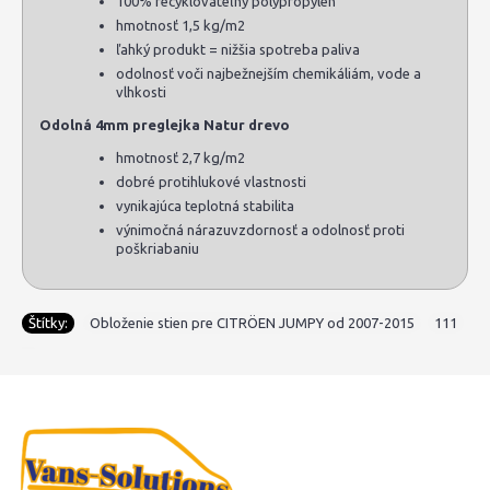
100% recyklovateľný polypropylén
hmotnosť 1,5 kg/m2
ľahký produkt = nižšia spotreba paliva
odolnosť voči najbežnejším chemikáliám, vode a
vlhkosti
Odolná 4mm preglejka Natur drevo
hmotnosť 2,7 kg/m2
dobré protihlukové vlastnosti
vynikajúca teplotná stabilita
výnimočná nárazuvzdornosť a odolnosť proti
poškriabaniu
Štítky:
Obloženie stien pre CITRÖEN JUMPY od 2007-2015
,
111
,