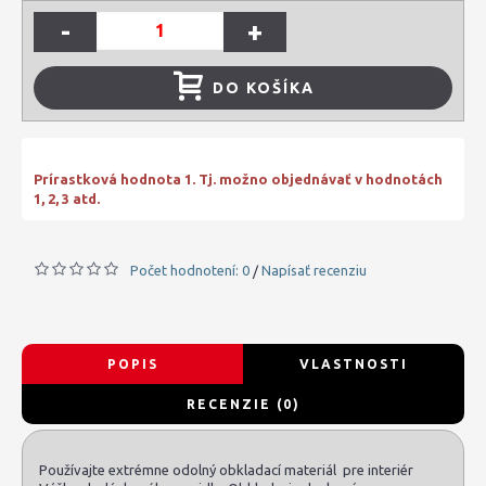
-
+
DO KOŠÍKA
Prírastková hodnota 1. Tj. možno objednávať v hodnotách
1, 2, 3 atd.
Počet hodnotení: 0
Napísať recenziu
/
POPIS
VLASTNOSTI
RECENZIE (0)
Používajte extrémne odolný obkladací materiál pre interiér