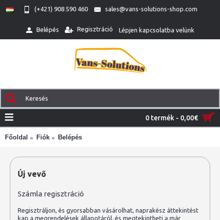
(+421) 908 590 460
sales@vans-solutions-shop.com
Regisztráció
Belépés
Lépjen kapcsolatba velünk
0 termék - 0,00€
Főoldal
Fiók
Belépés
Új vevő
Számla regisztráció
Regisztráljon, és gyorsabban vásárolhat, naprakész áttekintést
kap a megrendelések állapotáról, és megtekintheti a már