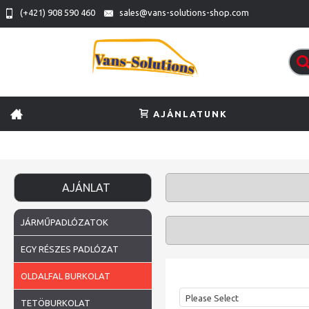
(+421) 908 590 460
sales@vans-solutions-shop.com
AJÁNLATUNK
AJÁNLAT
JÁRMŰPADLÓZATOK
EGY RÉSZES PADLÓZAT
OLDALFAL BURKOLAT
Please Select
TETÖBURKOLAT