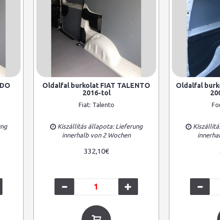
UDO
Oldalfal burkolat FIAT TALENTO
Oldalfal bu
2016-tol
20
Fiat:
Talento
Fo
ung
Kiszállítás állapota: Lieferung
Kiszállítá
innerhalb von 2 Wochen
innerha
332,10€