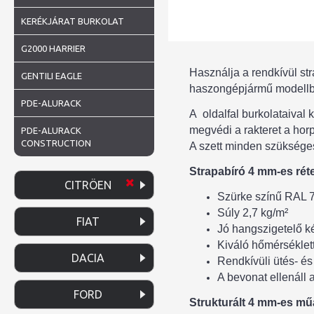
KERÉKJÁRAT BURKOLAT
G2000 HARRIER
Használja a rendkívül st
GENTILI EAGLE
haszongépjármű modellbe 
PDE-ALURACK
A oldalfal burkolataival
megvédi a rakteret a horp
PDE-ALURACK
CONSTRUCTION
A szett minden szükséges
Strapabíró 4 mm-es rét
CITRÖEN
Szürke színű RAL 
Súly 2,7 kg/m²
FIAT
Jó hangszigetelő 
Kiváló hőmérséklet
DACIA
Rendkívüli ütés- és
A bevonat ellenáll
FORD
Strukturált 4 mm-es m