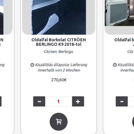
EN
Oldalfal Burkolat CITRÖEN
Oldalfal 
g
BERLINGO K9 2018-tol
Citröen:
Berlingo
Cit
ung
Kiszállítás állapota: Lieferung
Kiszállítá
innerhalb von 2 Wochen
innerha
270,60€