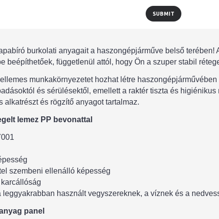
SUBMIT
rapabíró burkolati anyagait a haszongépjárműve belső terében! 
beépíthetőek, függetlenül attól, hogy Ön a szuper stabil réteg
 kellemes munkakörnyezetet hozhat létre haszongépjárművében és
adásoktól és sérülésektől, emellett a raktér tiszta és higiénikus
 alkatrészt és rögzítő anyagot tartalmaz.
egelt lemez PP bevonattal
7001
képesség
tel szembeni ellenálló képesség
 karcállóság
 a leggyakrabban használt vegyszereknek, a víznek és a nedve
űanyag panel