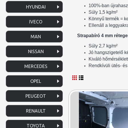
100%-ban újrahasz
HYUNDAI
Súly 1,5 kg/m²
Könnyű termék = k
IVECO
Ellenáll a leggyak
Strapabíró 4 mm rétegel
MAN
Súly 2,7 kg/m²
NISSAN
Jó hangszigetelő 
Kiváló hőmérséklet
Rendkívüli ütés- és
MERCEDES
OPEL
PEUGEOT
RENAULT
TOYOTA