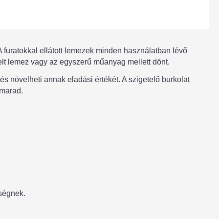
A furatokkal ellátott lemezek minden használatban lévő
elt lemez vagy az egyszerű műanyag mellett dönt.
 növelheti annak eladási értékét. A szigetelő burkolat
 marad.
sségnek.