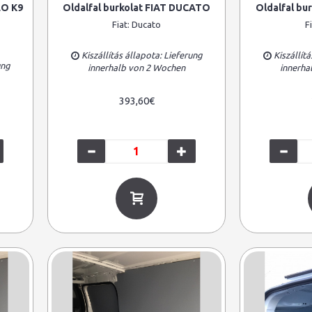
LO K9
Oldalfal burkolat FIAT DUCATO
Oldalfal bu
Fiat:
Ducato
F
Kiszállítás állapota: Lieferung
Kiszállítá
ung
innerhalb von 2 Wochen
innerha
393,60€