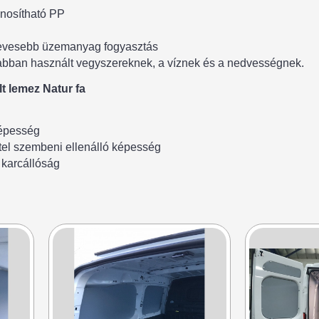
nosítható PP
evesebb üzemanyag fogyasztás
rabban használt vegyszereknek, a víznek és a nedvességnek.
t lemez Natur fa
képesség
tel szembeni ellenálló képesség
 karcállóság