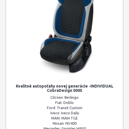
Kvalitné autopoťahy novej generácie -INDIVIDUAL
CobraDesign 0005
Citröen:
Berlingo
Fiat:
Doblo
Ford:
Transit Custom
Iveco:
Iveco Daily
MAN:
MAN TGE
Nissan:
NV400
Mercedes:
Sprinter W910