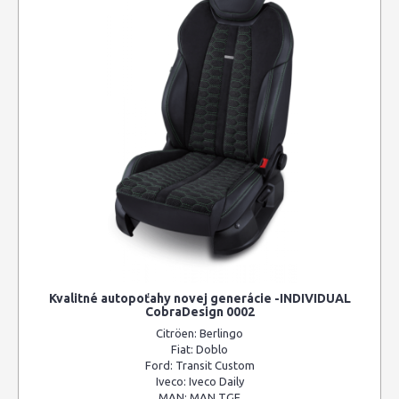
Kvalitné autopoťahy novej generácie -INDIVIDUAL
CobraDesign 0002
Citröen:
Berlingo
Fiat:
Doblo
Ford:
Transit Custom
Iveco:
Iveco Daily
MAN:
MAN TGE