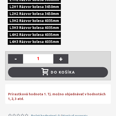
L2H1 Rázvor kolesa 3450mm
L2H2 Rázvor kolesa 3450mm
L3H2 Rázvor kolesa 4035mm
L3H3 Rázvor kolesa 4035mm
L4H2 Rázvor kolesa 4035mm
L4H3 Rázvor kolesa 4035mm
-
+
DO KOŠÍKA
Prírastková hodnota 1. Tj. možno objednávať v hodnotách
1, 2, 3 atd.
Počet hodnotení: 0
Napísať recenziu
/