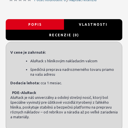
POPIS
VLASTNOSTI
RECENZIE (0)
V cene je zahrnuté:
AluRack s hliníkovým nakladacím valcom
špedičná preprava nadrozmerného tovaru priamo
na vašu adresu
Dodacia lehota:
cca 1 mesiac.
PDE-AluRack
AluRack je náš univerzálny a odolný strešný nosič, ktorý bol
špeciálne vyvinutý pre úžitkové vozidlá.Vyrobený z ľahkého
hliníka, poskytuje stabilnú a bezpečnú platformu na prepravu
rôznych nákladov – od rebríkov a náradia až po veľké zariadenia
a materiály.