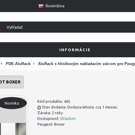
Slovenština
INFORMÁCIE
PDE-AluRack
AluRack s hliníkovým nakladacím valcom pre Peug
OT BOXER
Kód produktu:
465
Novinka
Stav dodania: Dodacia lehota: cca 1 mesiac.
Záruka: 2 roky
Dostupnosť:
Skladom
Peugeot:
Boxer