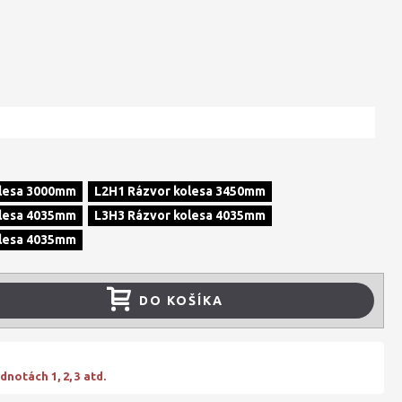
olesa 3000mm
L2H1 Rázvor kolesa 3450mm
olesa 4035mm
L3H3 Rázvor kolesa 4035mm
olesa 4035mm
DO KOŠÍKA
notách 1, 2, 3 atd.