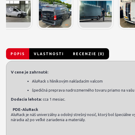
POPIS
VLASTNOSTI
RECENZIE (0)
V cene je zahrnuté:
AluRack s hliníkovým nakladacím valcom
špedičná preprava nadrozmerného tovaru priamo na vašu
Dodacia lehota:
cca 1 mesiac.
PDE-AluRack
AluRack je náš univerzálny a odolný strešný nosič, ktorý bol špeciálne
náradia až po veľké zariadenia a materiály.