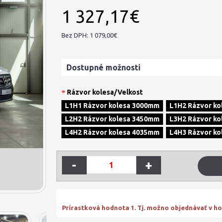
1 327,17€
Bez DPH: 1 079,00€
Dostupné možnosti
Rázvor kolesa/Velkost
L1H1 Rázvor kolesa 3000mm
L1H2 Rázvor k
L2H2 Rázvor kolesa 3450mm
L3H2 Rázvor k
L4H2 Rázvor kolesa 4035mm
L4H3 Rázvor k
-
+
Prírastková hodnota 1. Tj. možno objednávať v hod