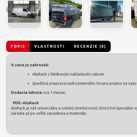
POPIS
VLASTNOSTI
RECENZIE (0)
V cene je zahrnuté:
AluRack s hliníkovým nakladacím valcom
špedičná preprava nadrozmerného tovaru priamo na vašu
Dodacia lehota:
cca 1 mesiac.
PDE-AluRack
AluRack je náš univerzálny a odolný strešný nosič, ktorý bol špeciálne
náradia až po veľké zariadenia a materiály.