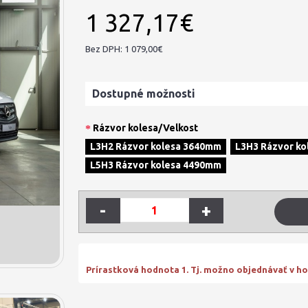
1 327,17€
Bez DPH: 1 079,00€
Dostupné možnosti
Rázvor kolesa/Velkost
L3H2 Rázvor kolesa 3640mm
L3H3 Rázvor k
L5H3 Rázvor kolesa 4490mm
-
+
Prírastková hodnota 1. Tj. možno objednávať v hod