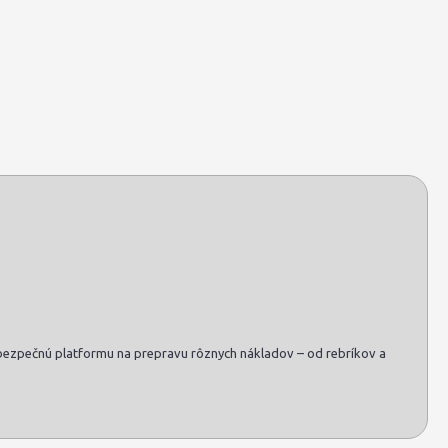
 a bezpečnú platformu na prepravu rôznych nákladov – od rebríkov a