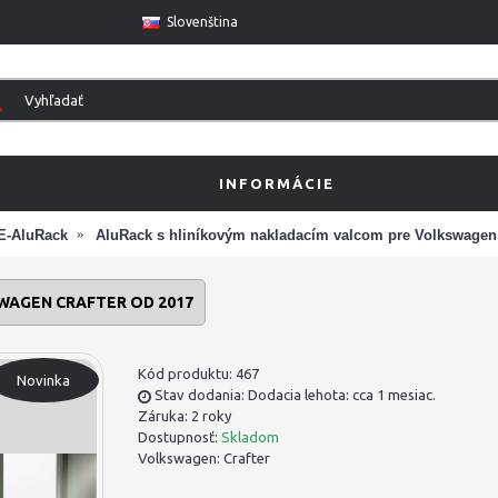
Slovenština
INFORMÁCIE
E-AluRack
AluRack s hliníkovým nakladacím valcom pre Volkswagen 
WAGEN CRAFTER OD 2017
Kód produktu:
467
Novinka
Stav dodania: Dodacia lehota: cca 1 mesiac.
Záruka: 2 roky
Dostupnosť:
Skladom
Volkswagen:
Crafter